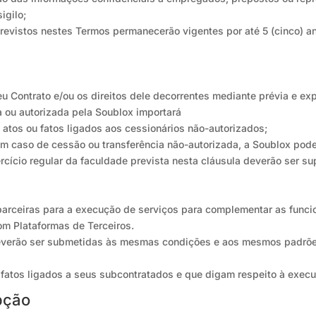
igilo;
previstos nestes Termos permanecerão vigentes por até 5 (cinco) a
eu Contrato e/ou os direitos dele decorrentes mediante prévia e e
 ou autorizada pela Soublox importará
atos ou fatos ligados aos cessionários não-autorizados;
 em caso de cessão ou transferência não-autorizada, a Soublox pod
rcício regular da faculdade prevista nesta cláusula deverão ser s
parceiras para a execução de serviços para complementar as funci
om Plataformas de Terceiros.
deverão ser submetidas às mesmas condições e aos mesmos padrõe
 fatos ligados a seus subcontratados e que digam respeito à execu
upção