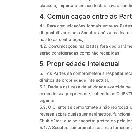
cláusula, importará em aceite das novas condi
4. Comunicação entre as Par
4.1. Para comunicações formais entre as Partes:
disponibilizado pela Soublox após a assinatura
no ato da contratação;
4.2. Comunicações realizadas fora dos parâmet
serão consideradas como não recebidas;
5. Propriedade Intelectual
5.1. As Partes se comprometem a respeitar rec
direitos de propriedade intelectual;
5.2. Dada a natureza da atividade exercida pe
como de sua propriedade, cabendo ao CLIENTE,
vigente;
5.3. O Cliente se compromete a não reproduzir
reversa sobre quaisquer parâmetros, funcional
Shuffle2me, que se encontra protegido pela leg
5.4. A Soublox compromete-se a não fornecer p