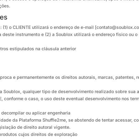
ções.
tes
 (1) o CLIENTE utilizará o endereço de e-mail [
contato@soublox.c
 deste instrumento e (2) a Soublox utilizará o endereço físico ou 
ros estipulados na cláusula anterior
íproca e permanentemente os direitos autorais, marcas, patentes, r
la Soublox, qualquer tipo de desenvolvimento realizado sobre sua 
 conforme o caso, o uso deste eventual desenvolvimento nos ter
, decompilar ou aplicar engenharia
idade da Plataforma Shuffle2me, se abstendo de tentar acessar, cop
islação de direito autoral vigente.
rodutos cujos direitos de exploração