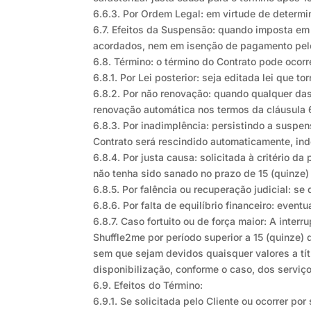
6.6.3. Por Ordem Legal: em virtude de determina
6.7. Efeitos da Suspensão: quando imposta em
acordados, nem em isenção de pagamento pelo
6.8. Término: o término do Contrato pode ocorr
6.8.1. Por Lei posterior: seja editada lei que 
6.8.2. Por não renovação: quando qualquer das 
renovação automática nos termos da cláusula 6
6.8.3. Por inadimplência: persistindo a suspen
Contrato será rescindido automaticamente, in
6.8.4. Por justa causa: solicitada à critério 
não tenha sido sanado no prazo de 15 (quinze) 
6.8.5. Por falência ou recuperação judicial: se
6.8.6. Por falta de equilíbrio financeiro: eve
6.8.7. Caso fortuito ou de força maior: A inter
Shuffle2me por período superior a 15 (quinze) 
sem que sejam devidos quaisquer valores a tít
disponibilização, conforme o caso, dos serviç
6.9. Efeitos do Término:
6.9.1. Se solicitada pelo Cliente ou ocorrer p