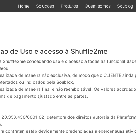
Home
Soluções
Produtos
Quem somos
Soublog
ição de Uso e acesso à Shuffle2me
rma Shuffle2me concedendo uso e o acesso à todas as funcionalida
e/ou
realizada de maneira não exclusiva, de modo que o CLIENTE ainda 
ofertados ou indicados pela Soublox;
realizada de maneira final e não reembolsável. Os valores acordad
rma de pagamento ajustado entre as partes.
J: 20.353.430/0001-02, detentora dos direitos autorais da Plataf
e:
ara contratar, estão devidamente credenciadas a exercer suas ativ