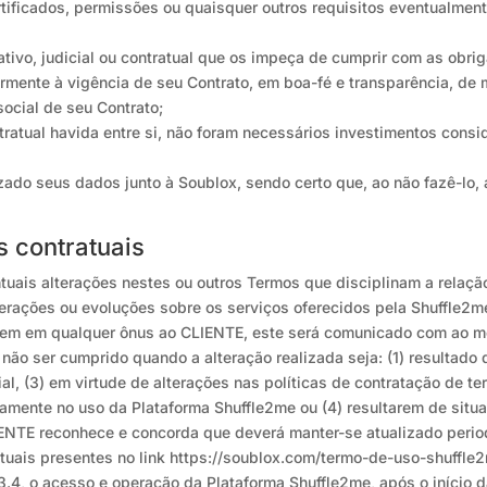
rtificados, permissões ou quaisquer outros requisitos eventualmen
rativo, judicial ou contratual que os impeça de cumprir com as obr
ormente à vigência de seu Contrato, em boa-fé e transparência, de 
social de seu Contrato;
tratual havida entre si, não foram necessários investimentos consi
zado seus dados junto à Soublox, sendo certo que, ao não fazê-lo,
 contratuais
uais alterações nestes ou outros Termos que disciplinam a relaçã
terações ou evoluções sobre os serviços oferecidos pela Shuffle2m
arem em qualquer ônus ao CLIENTE, este será comunicado com ao m
ão ser cumprido quando a alteração realizada seja: (1) resultado d
l, (3) em virtude de alterações nas políticas de contratação de te
tamente no uso da Plataforma Shuffle2me ou (4) resultarem de situ
IENTE reconhece e concorda que deverá manter-se atualizado perio
uais presentes no link https://soublox.com/termo-de-uso-shuffle2
3.4, o acesso e operação da Plataforma Shuffle2me, após o início 