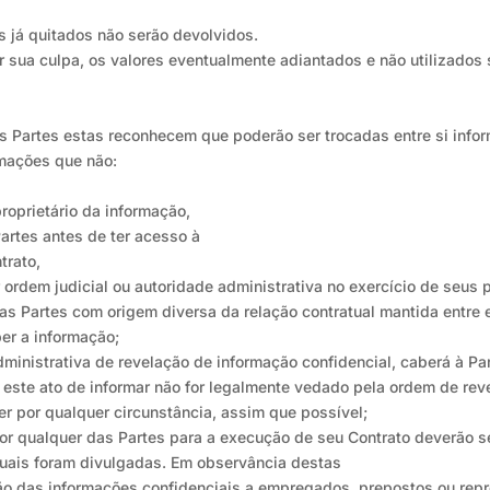
 já quitados não serão devolvidos.
or sua culpa, os valores eventualmente adiantados e não utilizados
 as Partes estas reconhecem que poderão ser trocadas entre si inf
rmações que não:
proprietário da informação,
artes antes de ter acesso à
trato,
 ordem judicial ou autoridade administrativa no exercício de seus 
s Partes com origem diversa da relação contratual mantida entre 
er a informação;
dministrativa de revelação de informação confidencial, caberá à Pa
 este ato de informar não for legalmente vedado pela ordem de reve
r por qualquer circunstância, assim que possível;
por qualquer das Partes para a execução de seu Contrato deverão s
quais foram divulgadas. Em observância destas
ão das informações confidenciais a empregados, prepostos ou repr