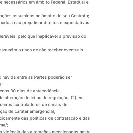
te necessários em âmbito Federal, Estadual e
igações assumidas no âmbito de seu Contrato;
modo a não prejudicar direitos e expectativas
deráveis, pelo que inaplicável a previsão do
 assumirá o risco de não receber eventuais
o havida entre as Partes poderão ser
e;
enos 30 dias de antecedência.
e alteração de lei ou de regulação, (2) em
rceiros controladores de canais de
ação de caráter emergencial;
dicamente das políticas de contratação e das
me/;
da vigência das alterações mencionadas nesta