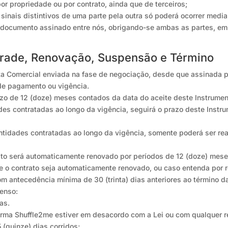
or propriedade ou por contrato, ainda que de terceiros;
 sinais distintivos de uma parte pela outra só poderá ocorrer media
 documento assinado entre nós, obrigando-se ambas as partes, em 
grade, Renovação, Suspensão e Término
a Comercial enviada na fase de negociação, desde que assinada pel
a de pagamento ou vigência.
razo de 12 (doze) meses contados da data do aceite deste Instrumen
es contratadas ao longo da vigência, seguirá o prazo deste Instr
tidades contratadas ao longo da vigência, somente poderá ser rea
rato será automaticamente renovado por períodos de 12 (doze) mese
que o contrato seja automaticamente renovado, ou caso entenda po
om antecedência mínima de 30 (trinta) dias anteriores ao término d
penso:
ias.
forma Shuffle2me estiver em desacordo com a Lei ou com qualquer 
 (quinze) dias corridos;