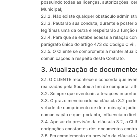
possuindo todas as licenças, autorizações, ce
Municipal;
2.1.2. Não existe qualquer obstáculo administ
2.1.3. Pautarão sua conduta, durante e posteri
legítimas uma da outra e respeitarão a função 
2.1.4. Para que se estabelecesse a relação con
parágrafo único do artigo 473 do Código Civil;
2.1.5. O Cliente se compromete a manter atuali
comunicações a respeito deste Contrato.
3. Atualização de documentos
3.1. O CLIENTE reconhece e concorda que event
realizadas pela Soublox a fim de comportar al
3.2. Sempre que eventuais alterações import
3.3. O prazo mencionado na cláusula 3.2 pode n
virtude de cumprimento de determinação judicia
comunicação e que, portanto, influenciam dire
3.4. Apesar da previsão da cláusula 3.2, o CL
obrigações constantes dos documentos contrat
3.5. Em complemento da previsão da cláusula 