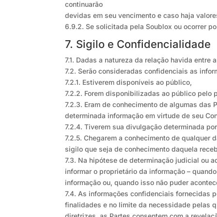
continuarão
devidas em seu vencimento e caso haja valores
6.9.2. Se solicitada pela Soublox ou ocorrer p
7. Sigilo e Confidencialidade
7.1. Dadas a natureza da relação havida entre
7.2. Serão consideradas confidenciais as info
7.2.1. Estiverem disponíveis ao público,
7.2.2. Forem disponibilizadas ao público pelo 
7.2.3. Eram de conhecimento de algumas das P
determinada informação em virtude de seu Con
7.2.4. Tiverem sua divulgação determinada por
7.2.5. Chegarem a conhecimento de qualquer da
sigilo que seja de conhecimento daquela receb
7.3. Na hipótese de determinação judicial ou a
informar o proprietário da informação – quando
informação ou, quando isso não puder acontece
7.4. As informações confidenciais fornecidas 
finalidades e no limite da necessidade pelas 
diretrizes, as Partes consentem com a revelaç