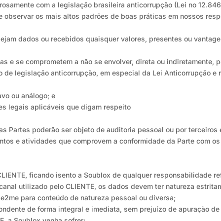
rosamente com a legislação brasileira anticorrupção (Lei no 12.84
 de observar os mais altos padrões de boas práticas em nossos re
sejam dados ou recebidos quaisquer valores, presentes ou vantag
as e se comprometem a não se envolver, direta ou indiretamente, p
o de legislação anticorrupção, em especial da Lei Anticorrupção e 
ravo ou análogo; e
es legais aplicáveis que digam respeito
s Partes poderão ser objeto de auditoria pessoal ou por terceiro
ntos e atividades que comprovem a conformidade da Parte com os 
CLIENTE, ficando isento a Soublox de qualquer responsabilidade ref
canal utilizado pelo CLIENTE, os dados devem ter natureza estritam
fle2me para conteúdo de natureza pessoal ou diversa;
ondente de forma integral e imediata, sem prejuízo de apuração de
, a Soublox venha sofrer: