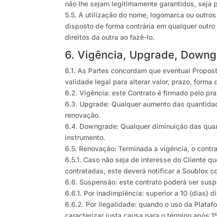
não lhe sejam legitimamente garantidos, seja p
5.5. A utilização do nome, logomarca ou outros
disposto de forma contrária em qualquer outro
direitos da outra ao fazê-lo.
6. Vigência, Upgrade, Down
6.1. As Partes concordam que eventual Propost
validade legal para alterar valor, prazo, form
6.2. Vigência: este Contrato é firmado pelo p
6.3. Upgrade: Qualquer aumento das quantidad
renovação.
6.4. Downgrade: Qualquer diminuição das quan
instrumento.
6.5. Renovação: Terminada a vigência, o cont
6.5.1. Caso não seja de interesse do Cliente 
contratadas, este deverá notificar a Soublox c
6.6. Suspensão: este contrato poderá ser sus
6.6.1. Por inadimplência: superior a 10 (dias) d
6.6.2. Por ilegalidade: quando o uso da Plata
caracterizar justa causa para o término após 15