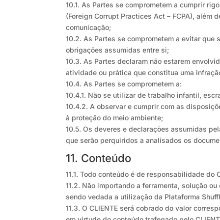
10.1. As Partes se comprometem a cumprir rigo
(Foreign Corrupt Practices Act – FCPA), além
comunicação;
10.2. As Partes se comprometem a evitar que 
obrigações assumidas entre si;
10.3. As Partes declaram não estarem envolvid
atividade ou prática que constitua uma infraçã
10.4. As Partes se comprometem a:
10.4.1. Não se utilizar de trabalho infantil, esc
10.4.2. A observar e cumprir com as disposiçõ
à proteção do meio ambiente;
10.5. Os deveres e declarações assumidas pela
que serão perquiridos a analisados os docume
11. Conteúdo
11.1. Todo conteúdo é de responsabilidade do 
11.2. Não importando a ferramenta, solução ou 
sendo vedada a utilização da Plataforma Shuf
11.3. O CLIENTE será cobrado do valor corresp
em virtude do conteúdo trafegado pelo CLIENTE