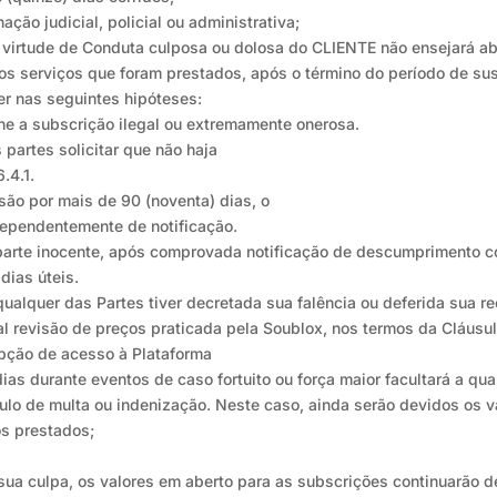
ção judicial, policial ou administrativa;
 virtude de Conduta culposa ou dolosa do CLIENTE não ensejará ab
s serviços que foram prestados, após o término do período de su
er nas seguintes hipóteses:
torne a subscrição ilegal ou extremamente onerosa.
partes solicitar que não haja
.4.1.
são por mais de 90 (noventa) dias, o
dependentemente de notificação.
da parte inocente, após comprovada notificação de descumprimento c
dias úteis.
 qualquer das Partes tiver decretada sua falência ou deferida sua re
ntual revisão de preços praticada pela Soublox, nos termos da Cláus
rupção de acesso à Plataforma
dias durante eventos de caso fortuito ou força maior facultará a q
ulo de multa ou indenização. Neste caso, ainda serão devidos os va
os prestados;
or sua culpa, os valores em aberto para as subscrições continuarão