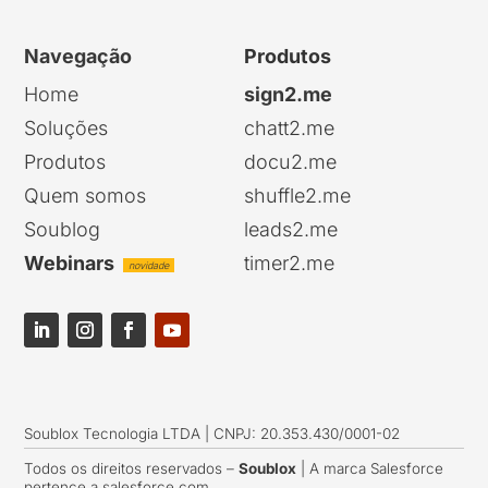
Navegação
Produtos
Home
sign2.me
Soluções
chatt2.me
Produtos
docu2.me
Quem somos
shuffle2.me
Soublog
leads2.me
Webinars
timer2.me
novidade
Soublox Tecnologia LTDA | CNPJ: 20.353.430/0001-02
Todos os direitos reservados –
Soublox
| A marca Salesforce
pertence a salesforce.com