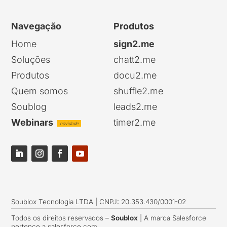
Navegação
Produtos
Home
sign2.me
Soluções
chatt2.me
Produtos
docu2.me
Quem somos
shuffle2.me
Soublog
leads2.me
Webinars
timer2.me
novidade
Soublox Tecnologia LTDA | CNPJ: 20.353.430/0001-02
Todos os direitos reservados –
Soublox
| A marca Salesforce
pertence a salesforce.com