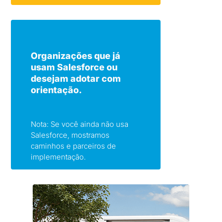
Organizações que já
usam Salesforce ou
desejam adotar com
orientação.
Nota: Se você ainda não usa
Salesforce, mostramos
caminhos e parceiros de
implementação.