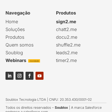
Navegação
Produtos
Home
sign2.me
Soluções
chatt2.me
Produtos
docu2.me
Quem somos
shuffle2.me
Soublog
leads2.me
Webinars
timer2.me
novidade
Soublox Tecnologia LTDA | CNPJ: 20.353.430/0001-02
Todos os direitos reservados –
Soublox
| A marca Salesforce
pertence a salesforce.com